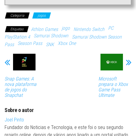
Categoria
jogos
jogo
PC
Athlon Games
Nintendo Switch
Etiquetas
Samurai Shodown
PlayStation 4
Samurai Shodown Season
Season Pass
Xbox One
Pass
SNK
Snap Games: A
Microsoft
nova plataforma
prepara o Xbox
de jogos do
Game Pass
Snapchat
Ultimate
Sobre o autor
Joel Pinto
Fundador do Noticias e Tecnologia, e este foi o seu segundo
projeto online, depois de vários anos ligado a um portal voltado