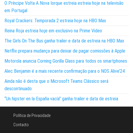
O Príncipe Volta A Nova Iorque estreia estreia hoje na televisão
em Portugal
Royal Crackers: Temporada 2 estreia hoje na HBO Max
Reina Roja estreia hoje em exclusivo na Prime Video
The Girls On The Bus ganha trailer e data de estreia na HBO Max
Netflix prepara mudança para deixar de pagar comissões à Apple
Motorola anuncia Corning Gorilla Glass para todos os smartphones
Alec Benjamin é a mais recente confirmação para o NOS Alive’24
Ainda não é desta que o Microsoft Teams Clássico será
descontinuado
“Un hipster en la España vacía” ganha trailer e data de estreia
Política de Privacidade
Contacto