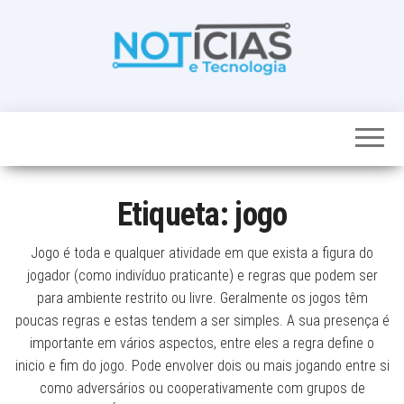
Skip
to
the
content
Noticias e
Tudo sobre
noticias de
Tecnologia
Tecnologia e
Entretenimento
num só lugar
Etiqueta:
jogo
Jogo é toda e qualquer atividade em que exista a figura do
jogador (como indivíduo praticante) e regras que podem ser
para ambiente restrito ou livre. Geralmente os jogos têm
poucas regras e estas tendem a ser simples. A sua presença é
importante em vários aspectos, entre eles a regra define o
inicio e fim do jogo. Pode envolver dois ou mais jogando entre si
como adversários ou cooperativamente com grupos de