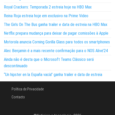
Royal Crackers: Temporada 2 estreia hoje na HBO Max
Reina Roja estreia hoje em exclusivo na Prime Video
The Girls On The Bus ganha trailer e data de estreia na HBO Max
Netflix prepara mudança para deixar de pagar comissões à Apple
Motorola anuncia Corning Gorilla Glass para todos os smartphones
Alec Benjamin é a mais recente confirmação para o NOS Alive’24
Ainda não é desta que o Microsoft Teams Clássico será
descontinuado
“Un hipster en la España vacía” ganha trailer e data de estreia
Política de Privacidade
Contacto