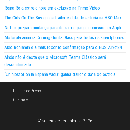
Reina Roja estreia hoje em exclusivo na Prime Video
The Girls On The Bus ganha trailer e data de estreia na HBO Max
Netflix prepara mudança para deixar de pagar comissões à Apple
Motorola anuncia Corning Gorilla Glass para todos os smartphones
Alec Benjamin é a mais recente confirmação para o NOS Alive’24
Ainda não é desta que o Microsoft Teams Clássico será
descontinuado
“Un hipster en la España vacía” ganha trailer e data de estreia
Política de Privacidade
Contacto
©Noticias e tecnologia 2026