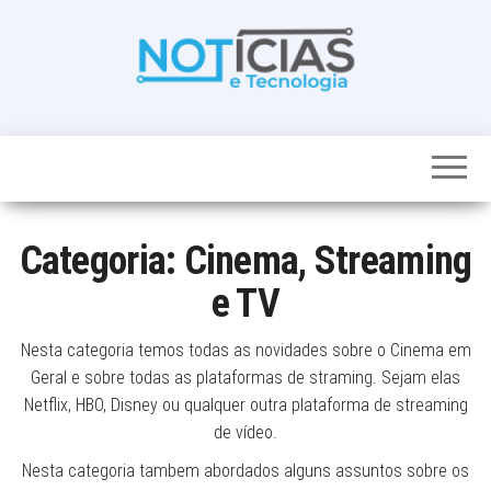
Skip
to
the
content
Noticias e
Tudo sobre
noticias de
Tecnologia
Tecnologia e
Entretenimento
num só lugar
Categoria:
Cinema, Streaming
e TV
Nesta categoria temos todas as novidades sobre o Cinema em
Geral e sobre todas as plataformas de straming. Sejam elas
Netflix, HBO, Disney ou qualquer outra plataforma de streaming
de vídeo.
Nesta categoria tambem abordados alguns assuntos sobre os