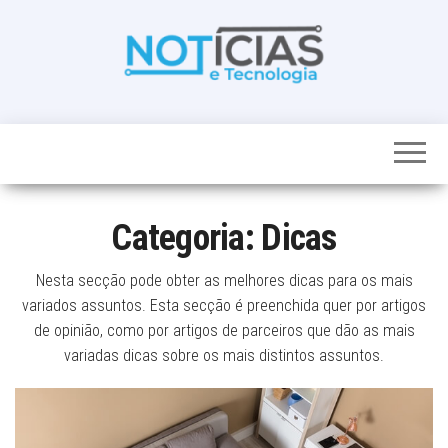
Skip
to
the
content
Noticias e
Tudo sobre
noticias de
Tecnologia
Tecnologia e
Entretenimento
num só lugar
Categoria:
Dicas
Nesta secção pode obter as melhores dicas para os mais
variados assuntos. Esta secção é preenchida quer por artigos
de opinião, como por artigos de parceiros que dão as mais
variadas dicas sobre os mais distintos assuntos.