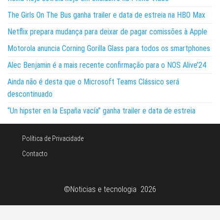
The Girls On The Bus ganha trailer e data de estreia na HBO Max
Netflix prepara mudança para deixar de pagar comissões à Apple
Motorola anuncia Corning Gorilla Glass para todos os smartphones
Alec Benjamin é a mais recente confirmação para o NOS Alive’24
Ainda não é desta que o Microsoft Teams Clássico será
descontinuado
“Un hipster en la España vacía” ganha trailer e data de estreia
Política de Privacidade
Contacto
©Noticias e tecnologia 2026