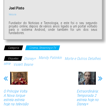
Joel Pinto
Website
Fundador do Noticias e Tecnologia, e este foi o seu segundo
projeto online, depois de vários anos ligado a um portal voltado
para o sistema Android, onde também foi um dos seus
fundadores.
Categoria
Cinema, Streaming e TV
Mandy Patinkin
Disney+
Morte e Outros Detalhes
Etiquetas
série
Violett Beane
O Príncipe Volta
Extraordinária:
A Nova Iorque
Temporada 2
estreia estreia
estreia hoje no
hoje na televisão
Disney+