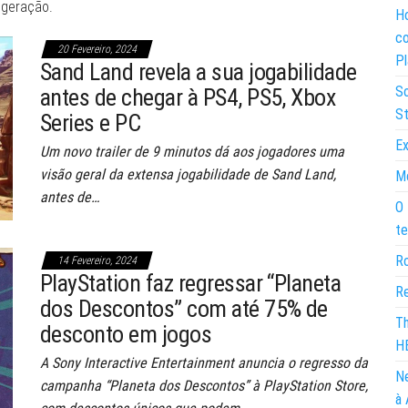
geração.
Ho
co
20 Fevereiro, 2024
Pl
Sand Land revela a sua jogabilidade
So
antes de chegar à PS4, PS5, Xbox
St
Series e PC
Ex
Um novo trailer de 9 minutos dá aos jogadores uma
visão geral da extensa jogabilidade de Sand Land,
Mo
antes de…
O 
te
Ro
14 Fevereiro, 2024
PlayStation faz regressar “Planeta
Re
dos Descontos” com até 75% de
Th
desconto em jogos
H
A Sony Interactive Entertainment anuncia o regresso da
Ne
campanha “Planeta dos Descontos” à PlayStation Store,
à 