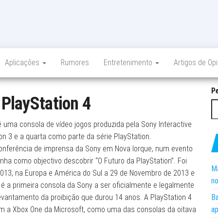
Aplicações
Rumores
Entretenimento
Artigos de Op
P
:
PlayStation 4
é uma consola de vídeo jogos produzida pela Sony Interactive
n 3 e a quarta como parte da série PlayStation.
onferência de imprensa da Sony em Nova Iorque, num evento
ha como objectivo descobrir “O Futuro da PlayStation”. Foi
Ma
013, na Europa e América do Sul a 29 de Novembro de 2013 e
no
 é a primeira consola da Sony a ser oficialmente e legalmente
levantamento da proibição que durou 14 anos. A PlayStation 4
Ba
m a Xbox One da Microsoft, como uma das consolas da oitava
ap