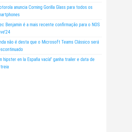
torola anuncia Corning Gorilla Glass para todos os
martphones
ec Benjamin é a mais recente confirmação para o NOS
ive’24
nda não é desta que o Microsoft Teams Clássico será
escontinuado
n hipster en la España vacía” ganha trailer e data de
treia