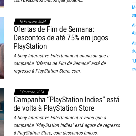
com descontos únicos que podem…
Mo
s
10 Fevereiro, 2024
Al
Ofertas de Fim de Semana:
Al
Descontos de até 75% em jogos
Ai
PlayStation
d
A Sony Interactive Entertainment anunciou que a
“U
campanha “Ofertas de Fim de Semana” está de
es
regresso à PlayStation Store, com…
7 Fevereiro, 2024
Campanha “PlayStation Indies” está
de volta à PlayStation Store
A Sony Interactive Entertainment revelou que a
campanha “PlayStation Indies” está agora de regresso
à PlayStation Store, com descontos únicos…