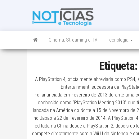
Skip
to
Noticias e
Tudo sobre
the
noticias de
Tecnologia
content
Tecnologia e
Entretenimento
num só lugar
Cinema, Streaming e TV
Tecnologia
Etiqueta
A PlayStation 4, oficialmente abreviada como PS4, 
Entertainment, sucessora da PlayStatio
Foi anunciada em Fevereiro de 2013 durante uma c
conhecido como “PlayStation Meeting 2013” que tin
lançada na América do Norte a 15 de Novembro de 2
no Japão a 22 de Fevereiro de 2014. A PlayStation 4
editada na China desde a PlayStation 2, depois do 
compete directamente com a Wii U da Nintendo e co