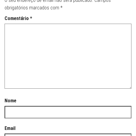
O seu endereço de email não será publicado.
Campos
obrigatórios marcados com
*
Comentário
*
Nome
Email