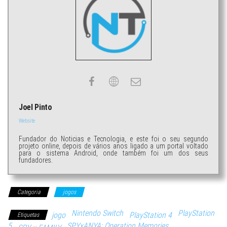
Joel Pinto
Website
Fundador do Noticias e Tecnologia, e este foi o seu segundo
projeto online, depois de vários anos ligado a um portal voltado
para o sistema Android, onde também foi um dos seus
fundadores.
Categoria
jogos
Nintendo Switch
PlayStation
jogo
PlayStation 4
Etiquetas
5
SPYxANYA: Operation Memories