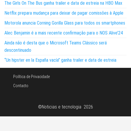
The Girls On The Bus ganha trailer e data de estreia na HBO Max
Netflix prepara mudança para deixar de pagar comissões à Apple
Motorola anuncia Corning Gorilla Glass para todos os smartphones
Alec Benjamin é a mais recente confirmação para o NOS Alive’24
Ainda não é desta que o Microsoft Teams Clássico será
descontinuado
“Un hipster en la España vacía” ganha trailer e data de estreia
Política de Privacidade
Contacto
©Noticias e tecnologia 2026