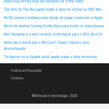
Reina Roja estreia hoje em exclusivo na Prime Video
The Girls On The Bus ganha trailer e data de estreia na HBO Max
Netflix prepara mudança para deixar de pagar comissões à Apple
Motorola anuncia Corning Gorilla Glass para todos os smartphones
Alec Benjamin é a mais recente confirmação para o NOS Alive’24
Ainda não é desta que o Microsoft Teams Clássico será
descontinuado
“Un hipster en la España vacía” ganha trailer e data de estreia
Política de Privacidade
Contacto
©Noticias e tecnologia 2026