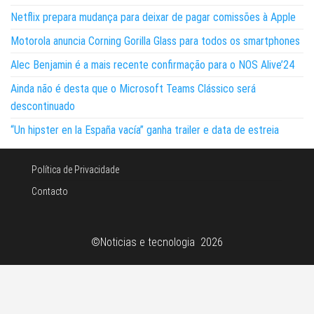
Netflix prepara mudança para deixar de pagar comissões à Apple
Motorola anuncia Corning Gorilla Glass para todos os smartphones
Alec Benjamin é a mais recente confirmação para o NOS Alive’24
Ainda não é desta que o Microsoft Teams Clássico será
descontinuado
“Un hipster en la España vacía” ganha trailer e data de estreia
Política de Privacidade
Contacto
©Noticias e tecnologia 2026