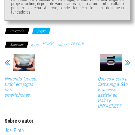
projeto online, depois de vários anos ligado a um portal voltado
para o sistema Android, onde também foi um dos seus
fundadores.
Categoria
jogos
PUBG
Vikendi
jogo
rifles
Etiquetas
Nintendo “aposta
Queres ir com a
tudo” em jogos
Samsung a São
para
Francisco
smartphones
assistir ao
Galaxy
UNPACKED?
Sobre o autor
Joel Pinto