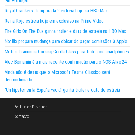
em Portugal
Royal Crackers: Temporada 2 estreia hoje na HBO Max
Reina Roja estreia hoje em exclusivo na Prime Video
The Girls On The Bus ganha trailer e data de estreia na HBO Max
Netflix prepara mudança para deixar de pagar comissões à Apple
Motorola anuncia Corning Gorilla Glass para todos os smartphones
Alec Benjamin é a mais recente confirmação para o NOS Alive’24
Ainda não é desta que o Microsoft Teams Clássico será
descontinuado
“Un hipster en la España vacía” ganha trailer e data de estreia
Política de Privacidade
Contacto