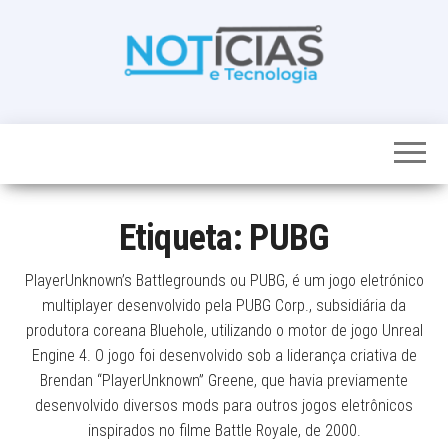
Skip
to
the
content
Noticias e
Tudo sobre
noticias de
Tecnologia
Tecnologia e
Entretenimento
num só lugar
Etiqueta:
PUBG
PlayerUnknown’s Battlegrounds ou PUBG, é um jogo eletrónico
multiplayer desenvolvido pela PUBG Corp., subsidiária da
produtora coreana Bluehole, utilizando o motor de jogo Unreal
Engine 4. O jogo foi desenvolvido sob a liderança criativa de
Brendan “PlayerUnknown” Greene, que havia previamente
desenvolvido diversos mods para outros jogos eletrônicos
inspirados no filme Battle Royale, de 2000.