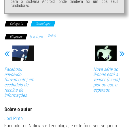
para o sistema Android, onde também foi um dos seus
fundadores.
Categoria
Tecnologia
Wiko
telefone
Etiquetas
Facebook
Nova série do
envolvido
iPhone está a
(novamente) em
vender (ainda)
escândalo de
pior do que o
recolha de
esperado
informações
Sobre o autor
Joel Pinto
Fundador do Noticias e Tecnologia, e este foi o seu segundo