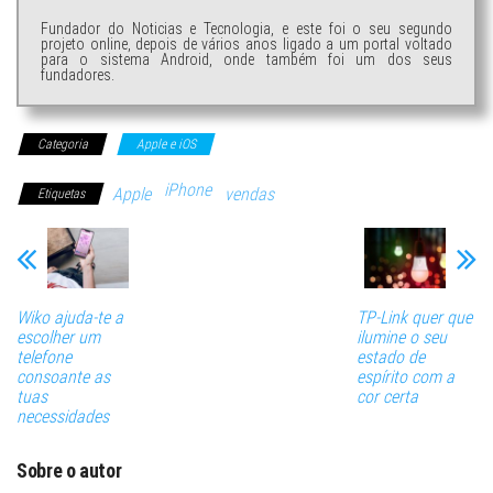
Fundador do Noticias e Tecnologia, e este foi o seu segundo
projeto online, depois de vários anos ligado a um portal voltado
para o sistema Android, onde também foi um dos seus
fundadores.
Categoria
Apple e iOS
iPhone
Apple
vendas
Etiquetas
Wiko ajuda-te a
TP-Link quer que
escolher um
ilumine o seu
telefone
estado de
consoante as
espírito com a
tuas
cor certa
necessidades
Sobre o autor