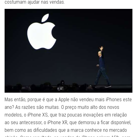
costumam ajudar nas vendas.
Mas então, porque é que a Apple não vendeu mais iPhones este
ano? As razões são muitas. O preço muito alto dos novos
modelos, o iPhone XS, que traz poucas inovações em relação
ao seu antecessor, o iPhone XR, que demorou a ficar disponível,
bem como as dificuldades que a marca conhece no mercado