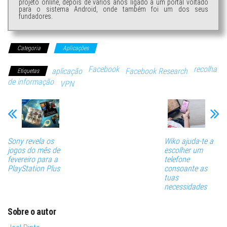
projeto online, depois de vários anos ligado a um portal voltado
para o sistema Android, onde também foi um dos seus
fundadores.
Categoria
Aplicações
Facebook
recolha
aplicação
Facebook Research
Etiquetas
de informação
VPN
Sony revela os
Wiko ajuda-te a
jogos do mês de
escolher um
fevereiro para a
telefone
PlayStation Plus
consoante as
tuas
necessidades
Sobre o autor