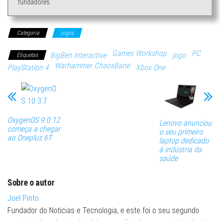
fundadores.
Categoria
jogos
Games Workshop
PC
BigBen Interactive
jogo
Etiquetas
Warhammer ChaosBane
PlayStation 4
Xbox One
OxygenOS 9.0.12
Lenovo anunciou
começa a chegar
o seu primeiro
ao Oneplus 6T
laptop dedicado
à indústria da
saúde
Sobre o autor
Joel Pinto
Fundador do Noticias e Tecnologia, e este foi o seu segundo