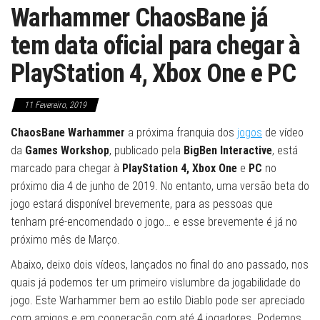
Warhammer ChaosBane já
tem data oficial para chegar à
PlayStation 4, Xbox One e PC
11 Fevereiro, 2019
ChaosBane Warhammer
a próxima franquia dos
jogos
de vídeo
da
Games Workshop
, publicado pela
BigBen Interactive
, está
marcado para chegar à
PlayStation 4, Xbox One
e
PC
no
próximo dia 4 de junho de 2019. No entanto, uma versão beta do
jogo estará disponível brevemente, para as pessoas que
tenham pré-encomendado o jogo… e esse brevemente é já no
próximo mês de Março.
Abaixo, deixo dois vídeos, lançados no final do ano passado, nos
quais já podemos ter um primeiro vislumbre da jogabilidade do
jogo. Este Warhammer bem ao estilo Diablo pode ser apreciado
com amigos e em cooperação com até 4 jogadores. Podemos