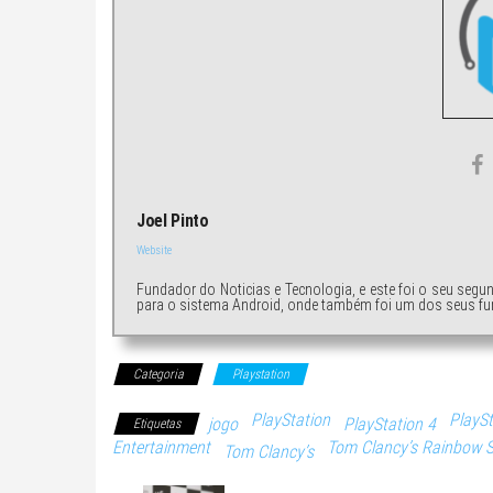
Joel Pinto
Website
Fundador do Noticias e Tecnologia, e este foi o seu segu
para o sistema Android, onde também foi um dos seus fu
Categoria
Playstation
PlayStation
PlaySt
jogo
PlayStation 4
Etiquetas
Entertainment
Tom Clancy’s Rainbow S
Tom Clancy’s