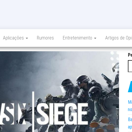
Aplicações
Rumores
Entretenimento
Artigos de Op
P
Ma
no
Ba
ap