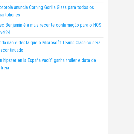
torola anuncia Corning Gorilla Glass para todos os
martphones
ec Benjamin é a mais recente confirmação para o NOS
ive’24
nda não é desta que o Microsoft Teams Clássico será
escontinuado
n hipster en la España vacía” ganha trailer e data de
treia