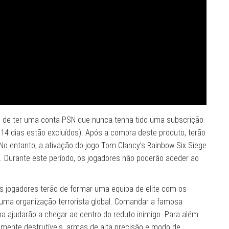
têm de ter uma conta PSN que nunca tenha tido uma subscrição
e 14 dias estão excluídos). Após a compra deste produto, terão
No entanto, a ativação do jogo Tom Clancy’s Rainbow Six Siege
. Durante este período, os jogadores não poderão aceder ao
s jogadores terão de formar uma equipa de elite com os
 uma organização terrorista global. Comandar a famosa
ma ajudarão a chegar ao centro do reduto inimigo. Para além
almente destrutíveis, armas de alta precisão e modo de