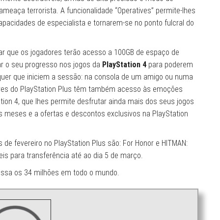
meaça terrorista. A funcionalidade “Operatives” permite-lhes
apacidades de especialista e tornarem-se no ponto fulcral do
nar que os jogadores terão acesso a 100GB de espaço de
r o seu progresso nos jogos da
PlayStation 4
para poderem
quer que iniciem a sessão: na consola de um amigo ou numa
ores do PlayStation Plus têm também acesso às emoções
tion 4, que lhes permite desfrutar ainda mais dos seus jogos
os meses e a ofertas e descontos exclusivos na PlayStation
s de fevereiro no PlayStation Plus são: For Honor e HITMAN:
eis para transferência até ao dia 5 de março.
passa os 34 milhões em todo o mundo.