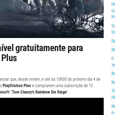
Ho
co
Pl
So
St
Ex
ível gratuitamente para
Mo
 Plus
O 
te
Ro
nciar que, desde ontem, e até às 10h00 do próximo dia 4 de
Re
 o
PlayStation Plus
e comprarem uma subscrição de 12
Th
bisoft
“
Tom Clancy’s Rainbow Six Siege
”.
H
Ne
à 