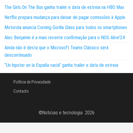
The Girls On The Bus ganha trailer e data de estreia na HBO Max
Netflix prepara mudança para deixar de pagar comissões à Apple
Motorola anuncia Corning Gorilla Glass para todos os smartphones
Alec Benjamin é a mais recente confirmação para o NOS Alive’24
Ainda não é desta que o Microsoft Teams Clássico será
descontinuado
“Un hipster en la España vacía” ganha trailer e data de estreia
Política de Privacidade
Contacto
©Noticias e tecnologia 2026