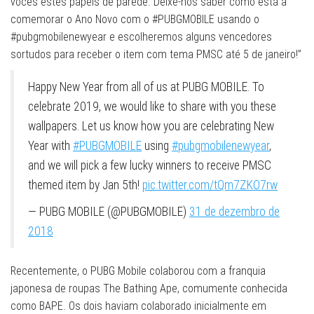
vocês estes papéis de parede. Deixe-nos saber como está a
comemorar o Ano Novo com o #PUBGMOBILE usando o
#pubgmobilenewyear e escolheremos alguns vencedores
sortudos para receber o item com tema PMSC até 5 de janeiro!”
Happy New Year from all of us at PUBG MOBILE. To
celebrate 2019, we would like to share with you these
wallpapers. Let us know how you are celebrating New
Year with
#PUBGMOBILE
using
#pubgmobilenewyear
,
and we will pick a few lucky winners to receive PMSC
themed item by Jan 5th!
pic.twitter.com/tQm7ZKO7rw
— PUBG MOBILE (@PUBGMOBILE)
31 de dezembro de
2018
Recentemente, o PUBG Mobile colaborou com a franquia
japonesa de roupas The Bathing Ape, comumente conhecida
como BAPE. Os dois haviam colaborado inicialmente em