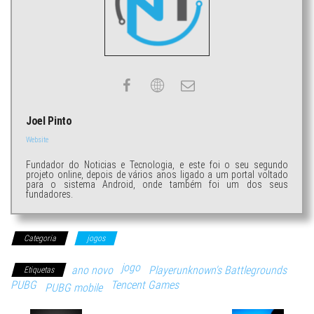
Joel Pinto
Website
Fundador do Noticias e Tecnologia, e este foi o seu segundo
projeto online, depois de vários anos ligado a um portal voltado
para o sistema Android, onde também foi um dos seus
fundadores.
Categoria
jogos
jogo
ano novo
Playerunknown's Battlegrounds
Etiquetas
PUBG
Tencent Games
PUBG mobile