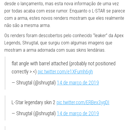
desde o lançamento, mas esta nova informação de uma vez
por todas acaba com esse rumor. Enquanto o L-STAR se parece
com a arma, estes novos renders mostram que eles realmente
não são a mesma arma.
Os renders foram descobertos pelo conhecido “leaker” da Apex
Legends, Shrugtal, que surgiu com algumas imagens que
mostram a arma adornada com suas skins lendárias.
flat angle with barrel attached (probably not positioned
correctly >.<)
pic.twitter.com/e1XFumh6gh
— Shrugtal (@shrugtal)
14 de março de 2019
L-Star legendary skin 2
pic.twitter.com/ERBex3ygDI
— Shrugtal (@shrugtal)
14 de março de 2019