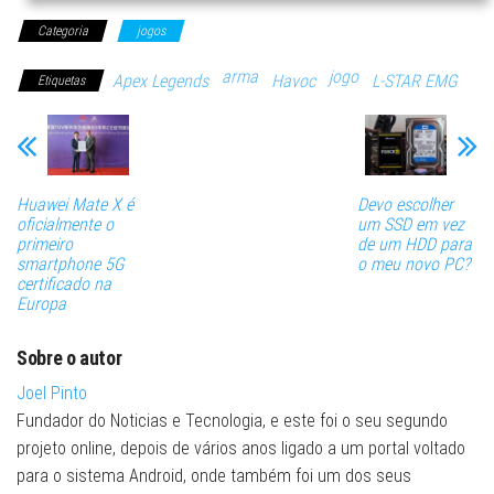
Categoria
jogos
arma
jogo
Apex Legends
Havoc
L-STAR EMG
Etiquetas
Huawei Mate X é
Devo escolher
oficialmente o
um SSD em vez
primeiro
de um HDD para
smartphone 5G
o meu novo PC?
certificado na
Europa
Sobre o autor
Joel Pinto
Fundador do Noticias e Tecnologia, e este foi o seu segundo
projeto online, depois de vários anos ligado a um portal voltado
para o sistema Android, onde também foi um dos seus