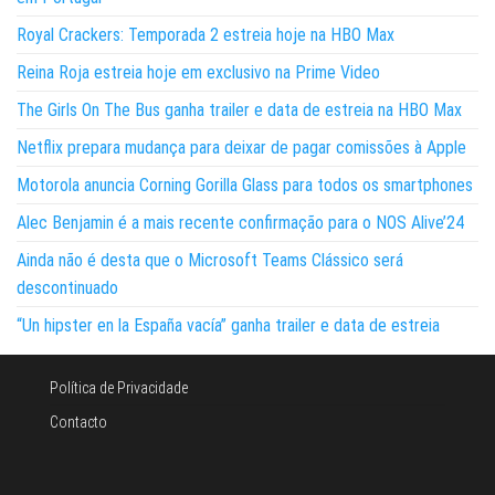
Royal Crackers: Temporada 2 estreia hoje na HBO Max
Reina Roja estreia hoje em exclusivo na Prime Video
The Girls On The Bus ganha trailer e data de estreia na HBO Max
Netflix prepara mudança para deixar de pagar comissões à Apple
Motorola anuncia Corning Gorilla Glass para todos os smartphones
Alec Benjamin é a mais recente confirmação para o NOS Alive’24
Ainda não é desta que o Microsoft Teams Clássico será
descontinuado
“Un hipster en la España vacía” ganha trailer e data de estreia
Política de Privacidade
Contacto