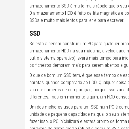
armazenamento SSD é muito mais rápido que o seu e
O armazenamento HDD é feito de fita magnética e po
SSDs e muito mais lentos para ler e para escrever.
SSD
Se está a pensar construir um PC para qualquer propó
armazenamento HDD na sua máquina, a velocidade não
outro sistema operativo) levará mais tempo para ini
os ficheiros demoram mais para serem abertos e gu
O que de bom um SSD tem, é que esse tempo de es
baratas, quando comparado ao HDD. Qualquer coisa qu
vou dar numeros de comparação, porque isso varia 
diferentes, mas em momento algum, um HDD consegu
Um dos melhores usos para um SSD num PC é como uma
unidade de pequena capacidade na qual o seu sistema 
fazer isso, o PC inicializará e estará pronto de form
hardware de gama média (atual) e com um SSD, esta