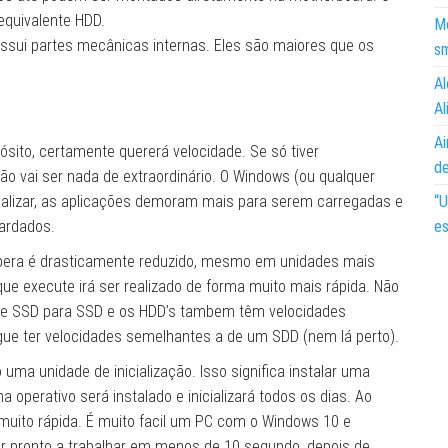
quivalente HDD.
Mo
ssui partes mecânicas internas. Eles são maiores que os
s
Al
Al
Ai
sito, certamente quererá velocidade. Se só tiver
d
 vai ser nada de extraordinário. O Windows (ou qualquer
cializar, as aplicações demoram mais para serem carregadas e
“U
ardados.
es
pera é drasticamente reduzido, mesmo em unidades mais
e execute irá ser realizado de forma muito mais rápida. Não
de SSD para SSD e os HDD’s tambem têm velocidades
e ter velocidades semelhantes a de um SDD (nem lá perto).
 unidade de inicialização. Isso significa instalar uma
operativo será instalado e inicializará todos os dias. Ao
a muito rápida. É muito facil um PC com o Windows 10 e
r pronto a trabalhar em menos de 10 segundo, depois de