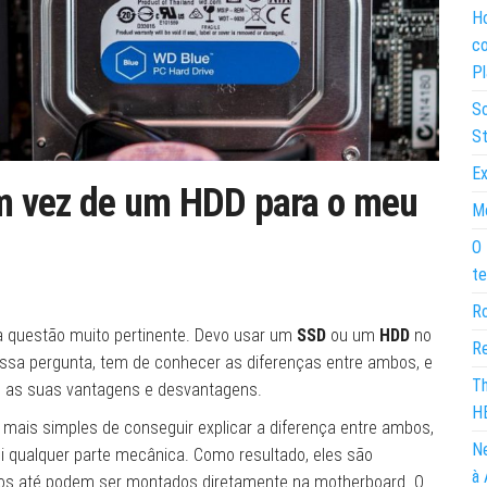
Ho
co
Pl
So
St
Ex
m vez de um HDD para o meu
Mo
O 
te
Ro
 questão muito pertinente. Devo usar um
SSD
ou um
HDD
no
Re
ssa pergunta, tem de conhecer as diferenças entre ambos, e
Th
 as suas vantagens e desvantagens.
H
 mais simples de conseguir explicar a diferença entre ambos,
Ne
 qualquer parte mecânica. Como resultado, eles são
à 
s até podem ser montados diretamente na motherboard. O