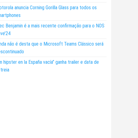
torola anuncia Corning Gorilla Glass para todos os
martphones
ec Benjamin é a mais recente confirmação para o NOS
ive’24
nda não é desta que o Microsoft Teams Clássico será
escontinuado
n hipster en la España vacía” ganha trailer e data de
treia