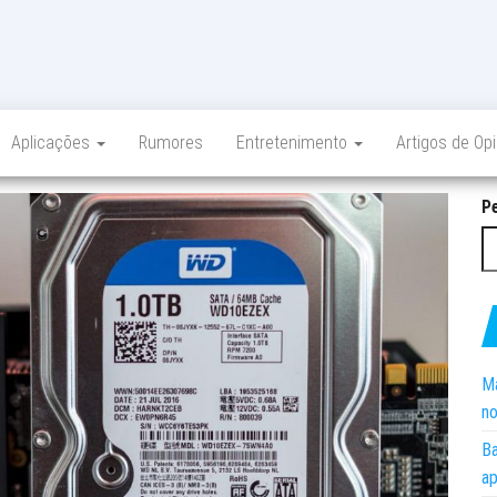
Aplicações
Rumores
Entretenimento
Artigos de Op
P
Ma
no
Ba
ap