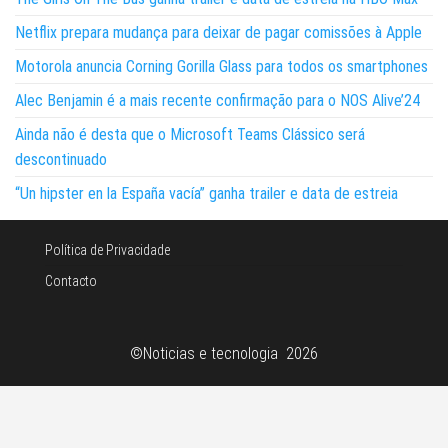
Netflix prepara mudança para deixar de pagar comissões à Apple
Motorola anuncia Corning Gorilla Glass para todos os smartphones
Alec Benjamin é a mais recente confirmação para o NOS Alive’24
Ainda não é desta que o Microsoft Teams Clássico será
descontinuado
“Un hipster en la España vacía” ganha trailer e data de estreia
Política de Privacidade
Contacto
©Noticias e tecnologia 2026