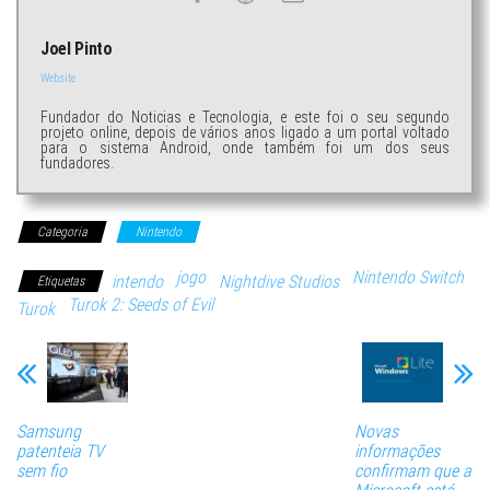
Joel Pinto
Website
Fundador do Noticias e Tecnologia, e este foi o seu segundo
projeto online, depois de vários anos ligado a um portal voltado
para o sistema Android, onde também foi um dos seus
fundadores.
Categoria
Nintendo
jogo
Nintendo Switch
intendo
Nightdive Studios
Etiquetas
Turok 2: Seeds of Evil
Turok
Samsung
Novas
patenteia TV
informações
sem fio
confirmam que a