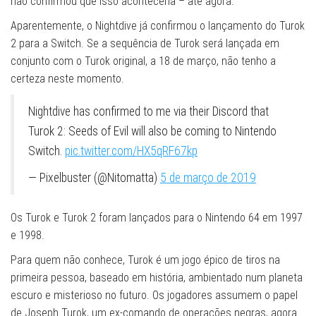
não confirmou que isso aconteceria – até agora.
Aparentemente, o Nightdive já confirmou o lançamento do Turok
2 para a Switch. Se a sequência de Turok será lançada em
conjunto com o Turok original, a 18 de março, não tenho a
certeza neste momento.
Nightdive has confirmed to me via their Discord that
Turok 2: Seeds of Evil will also be coming to Nintendo
Switch.
pic.twitter.com/HX5qRF67kp
— Pixelbuster (@Nitomatta)
5 de março de 2019
Os Turok e Turok 2 foram lançados para o Nintendo 64 em 1997
e 1998.
Para quem não conhece, Turok é um jogo épico de tiros na
primeira pessoa, baseado em história, ambientado num planeta
escuro e misterioso no futuro. Os jogadores assumem o papel
de Joseph Turok, um ex-comando de operações negras, agora