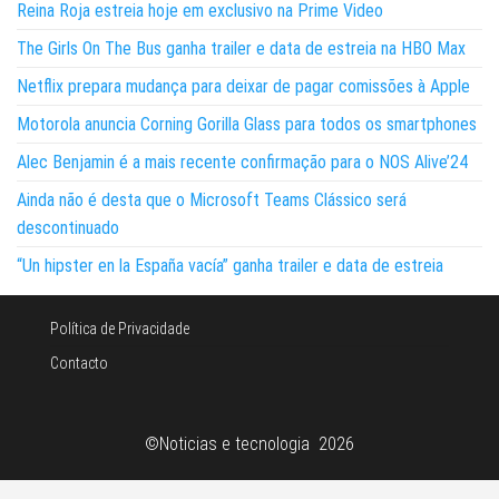
Reina Roja estreia hoje em exclusivo na Prime Video
The Girls On The Bus ganha trailer e data de estreia na HBO Max
Netflix prepara mudança para deixar de pagar comissões à Apple
Motorola anuncia Corning Gorilla Glass para todos os smartphones
Alec Benjamin é a mais recente confirmação para o NOS Alive’24
Ainda não é desta que o Microsoft Teams Clássico será
descontinuado
“Un hipster en la España vacía” ganha trailer e data de estreia
Política de Privacidade
Contacto
©Noticias e tecnologia 2026