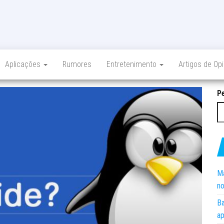
Aplicações
Rumores
Entretenimento
Artigos de Op
P
Ma
no
Ba
ap