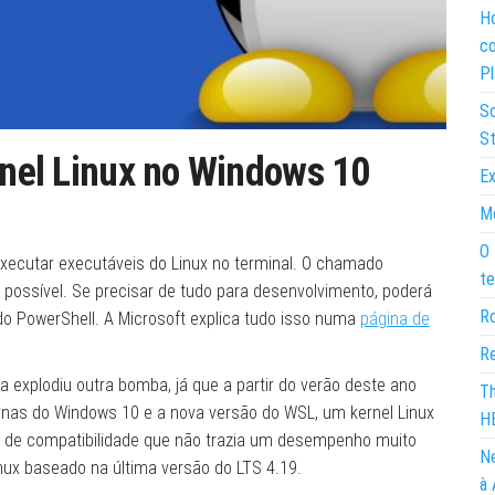
Ho
co
Pl
So
St
ernel Linux no Windows 10
Ex
Mo
O 
xecutar executáveis do Linux no terminal. O chamado
te
 possível. Se precisar de tudo para desenvolvimento, poderá
Ro
o PowerShell. A Microsoft explica tudo isso numa
página de
Re
explodiu outra bomba, já que a partir do verão deste ano
Th
rnas do Windows 10 e a nova versão do WSL, um kernel Linux
H
 de compatibilidade que não trazia um desempenho muito
Ne
inux baseado na última versão do LTS 4.19.
à 