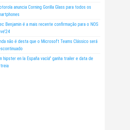
torola anuncia Corning Gorilla Glass para todos os
martphones
ec Benjamin é a mais recente confirmação para o NOS
ive’24
nda não é desta que o Microsoft Teams Clássico será
escontinuado
n hipster en la España vacía” ganha trailer e data de
treia