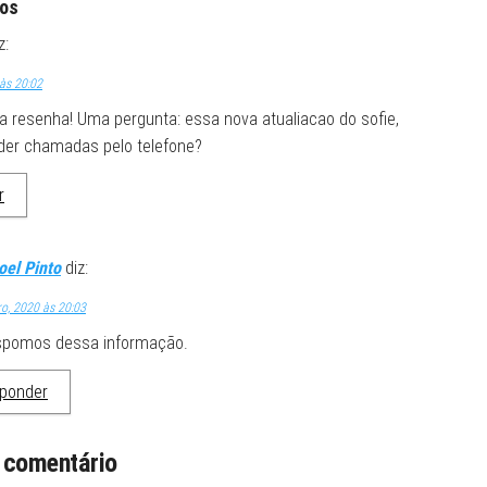
ios
z:
às 20:02
a resenha! Uma pergunta: essa nova atualiacao do sofie,
der chamadas pelo telefone?
r
oel Pinto
diz:
o, 2020 às 20:03
spomos dessa informação.
ponder
 comentário