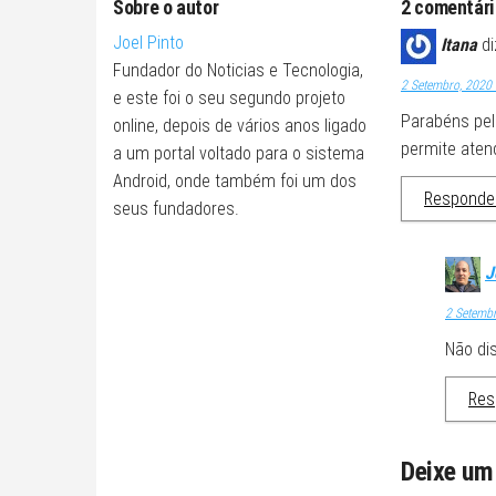
Sobre o autor
2 comentár
Joel Pinto
Itana
di
Fundador do Noticias e Tecnologia,
2 Setembro, 2020 
e este foi o seu segundo projeto
Parabéns pel
online, depois de vários anos ligado
permite aten
a um portal voltado para o sistema
Android, onde também foi um dos
Responde
seus fundadores.
J
2 Setembr
Não di
Res
Deixe um