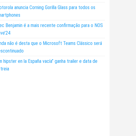
torola anuncia Corning Gorilla Glass para todos os
martphones
ec Benjamin é a mais recente confirmação para o NOS
ive’24
nda não é desta que o Microsoft Teams Clássico será
escontinuado
n hipster en la España vacía” ganha trailer e data de
treia