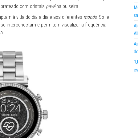
prateado com cristais
pavé
na pulseira.
Mo
s
ptam à vida do dia a dia e aos diferentes
moods
, Sofie
 se interconectam e permitem visualizar a frequência
Al
a.
Al
Ai
d
“U
es