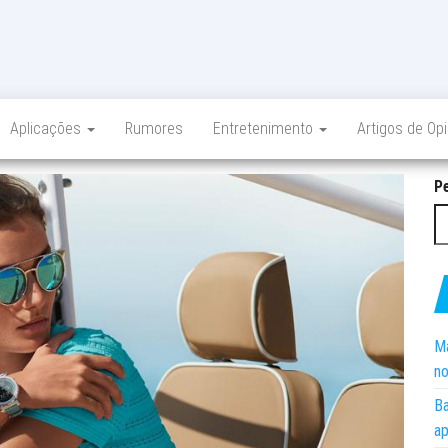
Aplicações
Rumores
Entretenimento
Artigos de Op
P
Ma
no
Ba
ap