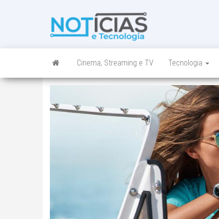
Skip
to
Noticias e
Tudo sobre
the
noticias de
Tecnologia
content
Tecnologia e
Entretenimento
num só lugar
Cinema, Streaming e TV
Tecnologia