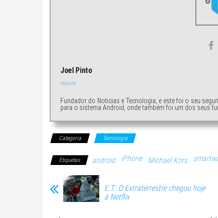
Joel Pinto
Website
Fundador do Noticias e Tecnologia, e este foi o seu segu
para o sistema Android, onde também foi um dos seus fu
Categoria
Tecnologia
iPhone
smartw
android
Michael Kors
Etiquetas
E.T.: O Extraterrestre chegou hoje
à Netflix