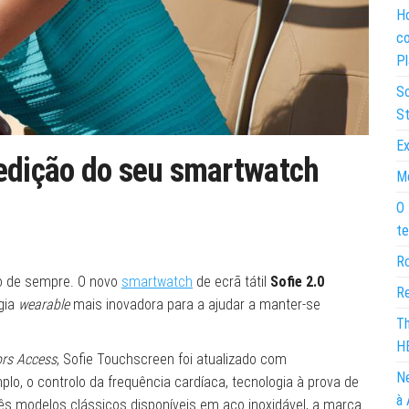
Ho
co
Pl
So
St
Ex
 edição do seu smartwatch
Mo
O 
te
Ro
o de sempre. O novo
smartwatch
de ecrã tátil
Sofie 2.0
Re
gia
wearable
mais inovadora para a ajudar a manter-se
Th
H
ors Access
, Sofie Touchscreen foi atualizado com
Ne
plo, o controlo da frequência cardíaca, tecnologia à prova de
à 
s modelos clássicos disponíveis em aço inoxidável, a marca