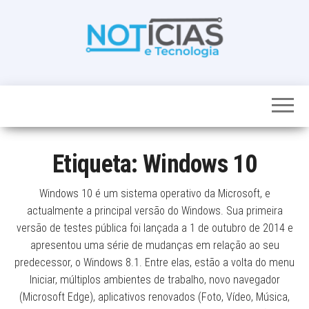
Skip
to
the
content
Noticias e
Tudo sobre
noticias de
Tecnologia
Tecnologia e
Entretenimento
num só lugar
Etiqueta:
Windows 10
Windows 10 é um sistema operativo da Microsoft, e
actualmente a principal versão do Windows. Sua primeira
versão de testes pública foi lançada a 1 de outubro de 2014 e
apresentou uma série de mudanças em relação ao seu
predecessor, o Windows 8.1. Entre elas, estão a volta do menu
Iniciar, múltiplos ambientes de trabalho, novo navegador
(Microsoft Edge), aplicativos renovados (Foto, Vídeo, Música,