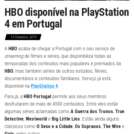
HBO disponível na PlayStation
4 em Portugal
13 Fevereiro, 2019
A
HBO
acaba de chegar a Portugal com o seu serviço de
streaming
de filmes e séries, que disponibiliza todas as
temporadas dos conteúdos mais populares e premiados da
HBO
, mas também séries de outros estúdios, filmes,
documentários e conteúdos familiares. Serviço já está
disponível na
PlayStation 4
.
Para já, a
HBO Portugal
permite aos seus membros
desfrutarem de mais de 4500 conteúdos. Entre eles estão
algumas séries aclamadas como
A Guerra dos Tronos
,
True
Detective
,
Westworld
e
Big Little Lies
. Estão ainda alguns
clássicos como
O Sexo e a Cidade
,
Os Sopranos
,
The Wire
e
Girls
, entre outros.