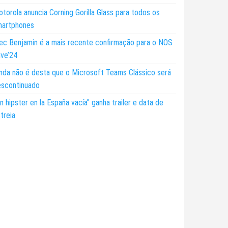
torola anuncia Corning Gorilla Glass para todos os
martphones
ec Benjamin é a mais recente confirmação para o NOS
ive’24
nda não é desta que o Microsoft Teams Clássico será
escontinuado
n hipster en la España vacía” ganha trailer e data de
treia