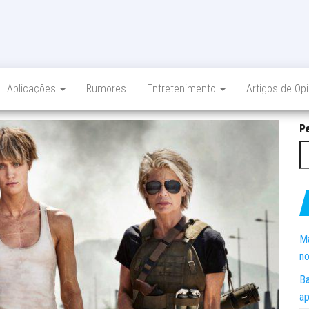
Aplicações
Rumores
Entretenimento
Artigos de Op
P
Ma
no
Ba
ap