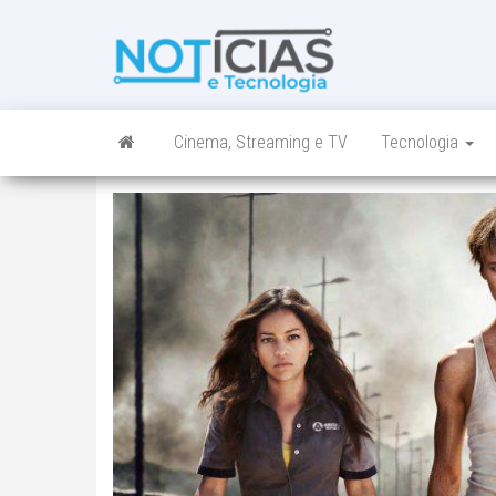
Skip
to
Noticias e
Tudo sobre
the
noticias de
Tecnologia
content
Tecnologia e
Entretenimento
num só lugar
Cinema, Streaming e TV
Tecnologia