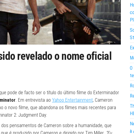
Ho
co
Pl
So
St
Ex
sido revelado o nome oficial
Mo
O 
te
Ro
e pode de facto ser o título do último filme do Exterminador
Re
minator
. Em entrevista ao
Yahoo Entertainment
, Cameron
Th
o o novo filme, que abandona os filmes mais recentes para
H
minator 2: Judgment Day.
Ne
 dos pensamentos de Cameron sobre a humanidade, que
à 
, que é produzido por Cameron e dirigido por Tim Miller.
“Eu