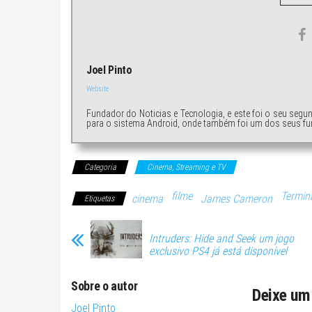
Joel Pinto
Website
Fundador do Noticias e Tecnologia, e este foi o seu segu
para o sistema Android, onde também foi um dos seus fu
Categoria
Cinema, Streaming e TV
filme
Termin
cinema
James Cameron
Etiquetas
Intruders: Hide and Seek um jogo
exclusivo PS4 já está disponível
Sobre o autor
Deixe um
Joel Pinto