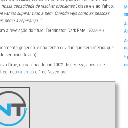
a nossa capacidade de resolver problemas”
, disse ele ao Yahoo.
Mo
ue vamos superar tudo a bem. Quando vejo como as pessoas
s
, perco a esperança. ”
Al
m a revelação do título: Terminator: Dark Fate.
“Esse é o
Al
Ai
adamente genérico, e não tenho duvidas que será melhor que
d
de ser pior? Duvido).
“U
novo filme, ou não, não tenho 100% de certeza, apesar de
es
strear nos
cinemas
a 1 de Novembro.