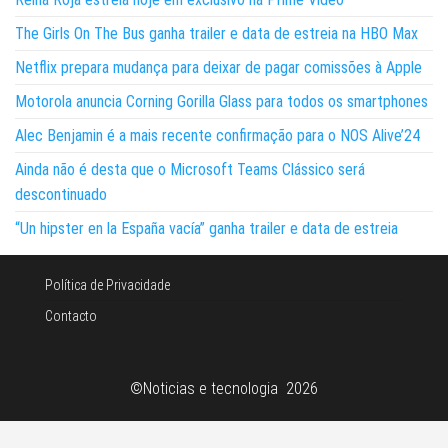
The Girls On The Bus ganha trailer e data de estreia na HBO Max
Netflix prepara mudança para deixar de pagar comissões à Apple
Motorola anuncia Corning Gorilla Glass para todos os smartphones
Alec Benjamin é a mais recente confirmação para o NOS Alive’24
Ainda não é desta que o Microsoft Teams Clássico será
descontinuado
“Un hipster en la España vacía” ganha trailer e data de estreia
Política de Privacidade
Contacto
©Noticias e tecnologia 2026