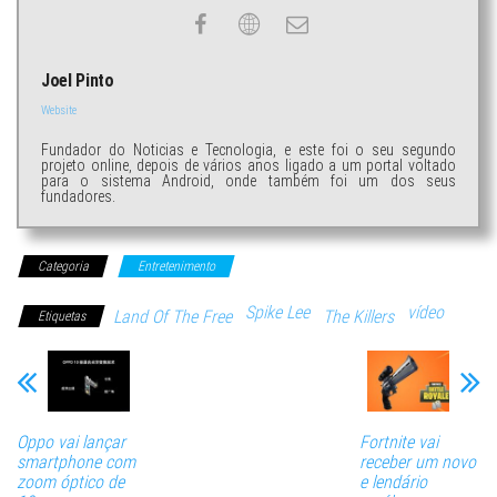
Joel Pinto
Website
Fundador do Noticias e Tecnologia, e este foi o seu segundo
projeto online, depois de vários anos ligado a um portal voltado
para o sistema Android, onde também foi um dos seus
fundadores.
Categoria
Entretenimento
Spike Lee
vídeo
Land Of The Free
The Killers
Etiquetas
Oppo vai lançar
Fortnite vai
smartphone com
receber um novo
zoom óptico de
e lendário