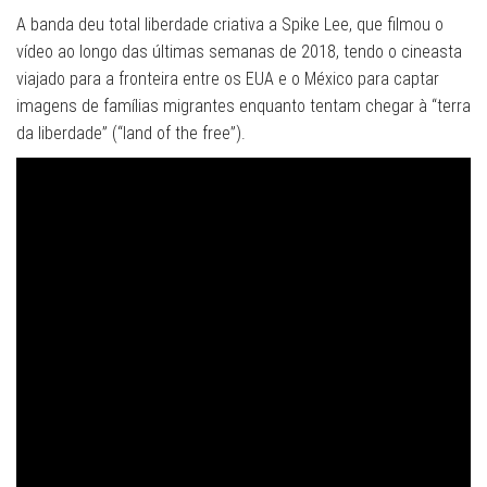
A banda deu total liberdade criativa a Spike Lee, que filmou o
vídeo ao longo das últimas semanas de 2018, tendo o cineasta
viajado para a fronteira entre os EUA e o México para captar
imagens de famílias migrantes enquanto tentam chegar à “terra
da liberdade” (“land of the free”).