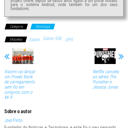
projeto online, depois de vários anos ligado a um portal voltado
para o sistema Android, onde também foi um dos seus
fundadores.
Categoria
Tecnologia
Eaton 93E
Eaton
UPS
Etiquetas
Xiaomi vai lançar
Netflix cancela
um Power Bank
as séries The
de carregamento
Punisher e
sem fio em
Jessica Jones
conjunto com o
Mi 9
Sobre o autor
Joel Pinto
Fundador do Noticias e Tecnologia, e este foi o seu segundo