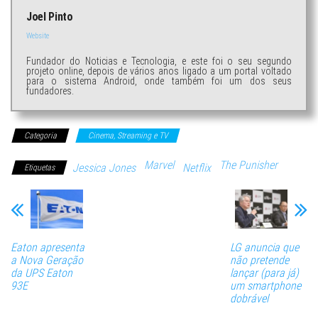
Joel Pinto
Website
Fundador do Noticias e Tecnologia, e este foi o seu segundo
projeto online, depois de vários anos ligado a um portal voltado
para o sistema Android, onde também foi um dos seus
fundadores.
Categoria
Cinema, Streaming e TV
Marvel
The Punisher
Jessica Jones
Netflix
Etiquetas
Eaton apresenta
LG anuncia que
a Nova Geração
não pretende
da UPS Eaton
lançar (para já)
93E
um smartphone
dobrável