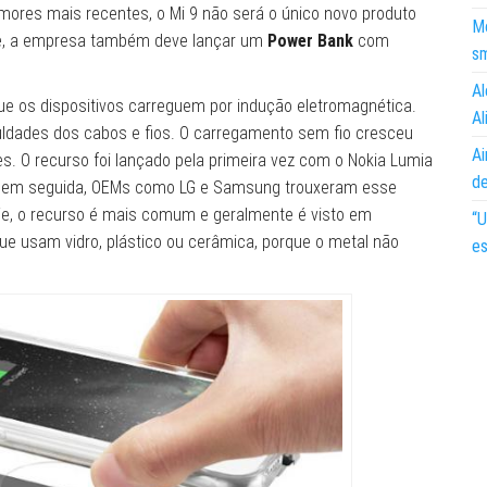
ores mais recentes, o Mi 9 não será o único novo produto
Mo
ne, a empresa também deve lançar um
Power Bank
com
s
Al
e os dispositivos carreguem por indução eletromagnética.
Al
culdades dos cabos e fios. O carregamento sem fio cresceu
Ai
. O recurso foi lançado pela primeira vez com o Nokia Lumia
d
o em seguida, OEMs como LG e Samsung trouxeram esse
je, o recurso é mais comum e geralmente é visto em
“U
 usam vidro, plástico ou cerâmica, porque o metal não
es