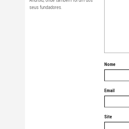
Android, onde também foi um dos
seus fundadores.
Nome
Email
Site