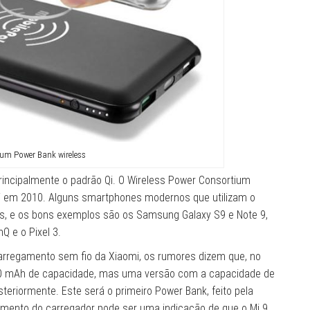
um Power Bank wireless
ncipalmente o padrão Qi. O Wireless Power Consortium
Qi em 2010. Alguns smartphones modernos que utilizam o
tos, e os bons exemplos são os Samsung Galaxy S9 e Note 9,
Q e o Pixel 3.
arregamento sem fio da Xiaomi, os rumores dizem que, no
00 mAh de capacidade, mas uma versão com a capacidade de
riormente. Este será o primeiro Power Bank, feito pela
amento do carregador pode ser uma indicação de que o Mi 9