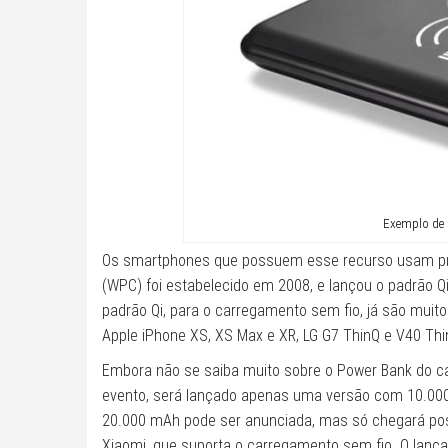
Exemplo de 
Os smartphones que possuem esse recurso usam pri
(WPC) foi estabelecido em 2008, e lançou o padrão 
padrão Qi, para o carregamento sem fio, já são mui
Apple iPhone XS, XS Max e XR, LG G7 ThinQ e V40 Thin
Embora não se saiba muito sobre o Power Bank do c
evento, será lançado apenas uma versão com 10.0
20.000 mAh pode ser anunciada, mas só chegará poste
Xiaomi, que suporta o carregamento sem fio. O lanç