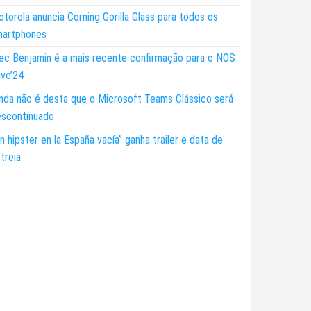
torola anuncia Corning Gorilla Glass para todos os
martphones
ec Benjamin é a mais recente confirmação para o NOS
ive’24
nda não é desta que o Microsoft Teams Clássico será
escontinuado
n hipster en la España vacía” ganha trailer e data de
treia