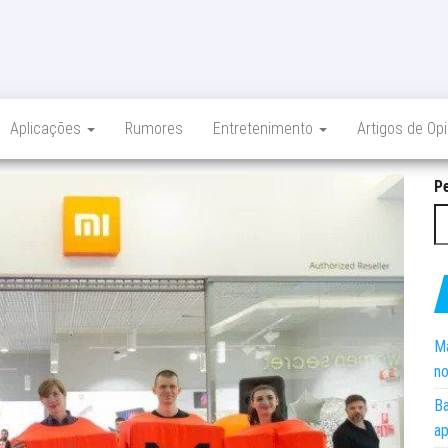
Aplicações
Rumores
Entretenimento
Artigos de Op
P
Ma
no
Ba
ap