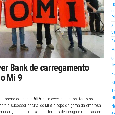
Ho
co
Pl
So
St
Ex
Mo
O 
wer Bank de carregamento
te
Ro
o Mi 9
Re
Th
H
martphone de topo, o
Mi 9
, num evento a ser realizado no
 será o sucessor natural do Mi 8, o topo de gama da empresa,
Ne
á mudanças significativas em termos de design e recursos em
à 