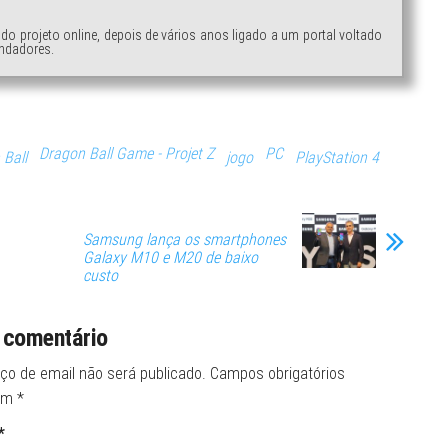
ndo projeto online, depois de vários anos ligado a um portal voltado
ndadores.
Dragon Ball Game - Projet Z
PC
 Ball
jogo
PlayStation 4
Samsung lança os smartphones
Galaxy M10 e M20 de baixo
custo
 comentário
ço de email não será publicado.
Campos obrigatórios
om
*
*