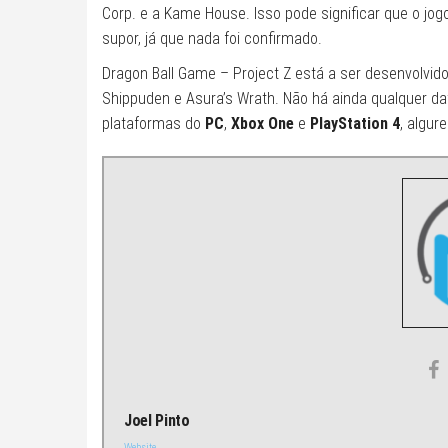
Corp. e a Kame House. Isso pode significar que o jo
supor, já que nada foi confirmado.
Dragon Ball Game – Project Z está a ser desenvolvid
Shippuden e Asura’s Wrath. Não há ainda qualquer d
plataformas do
PC
,
Xbox One
e
PlayStation 4
, algur
Joel Pinto
Website