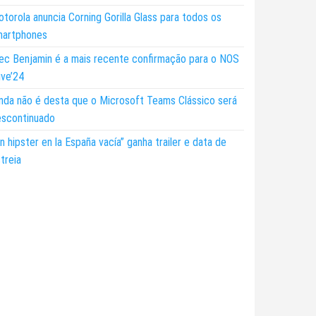
torola anuncia Corning Gorilla Glass para todos os
martphones
ec Benjamin é a mais recente confirmação para o NOS
ive’24
nda não é desta que o Microsoft Teams Clássico será
escontinuado
n hipster en la España vacía” ganha trailer e data de
treia