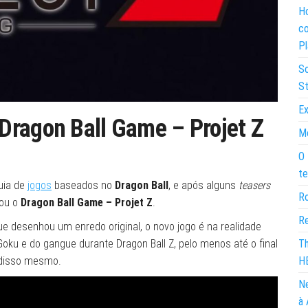
Ho
co
Pl
So
St
Ex
Dragon Ball Game – Projet Z
Mo
O 
te
quia de
jogos
baseados no
Dragon Ball
, e após alguns
teasers
Ro
iou o
Dragon Ball Game – Projet Z
.
Re
ue desenhou um enredo original, o novo jogo é na realidade
ku e do gangue durante Dragon Ball Z, pelo menos até o final
Th
o disso mesmo.
H
Ne
à 