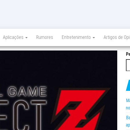
Aplicações
Rumores
Entretenimento
Artigos de Op
P
Ma
no
Ba
ap