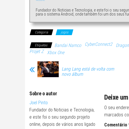
Fundador do Noticias e Tecnologia, e este foi o seu segu
para o sistema Android, onde também foi um dos seus fu
Categoria
jogos
CyberConnect2
Bandai Namco
Dragon
Etiquetas
Projet Z
Xbox One
Lang Lang está de volta com
novo álbum
Sobre o autor
Deixe um
Joel Pinto
O seu endere
Fundador do Noticias e Tecnologia,
marcados c
e este foi o seu segundo projeto
online, depois de vários anos ligado
Comentário