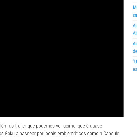
Mo
s
Al
Al
Ai
d
“U
es
 além do trailer que podemos ver acima, que é quase
mos Goku a passear por locais emblemáticos como a Capsule