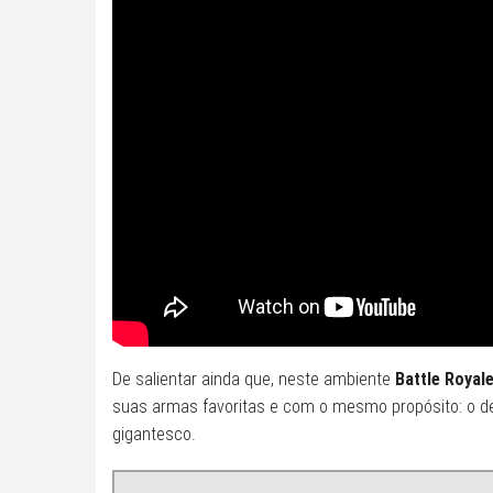
De salientar ainda que, neste ambiente
Battle Royal
suas armas favoritas e com o mesmo propósito: o d
gigantesco.