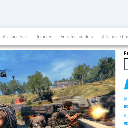
Aplicações
Rumores
Entretenimento
Artigos de Op
P
Ma
no
Ba
ap