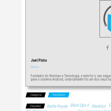
Joel Pinto
Website
Fundador do Noticias e Tecnologia, e este foi o seu segu
para o sistema Android, onde também foi um dos seus fu
Categoria
Playstation
Black Ops 4
C
Battle Royale
BlackOut
Etiquetas