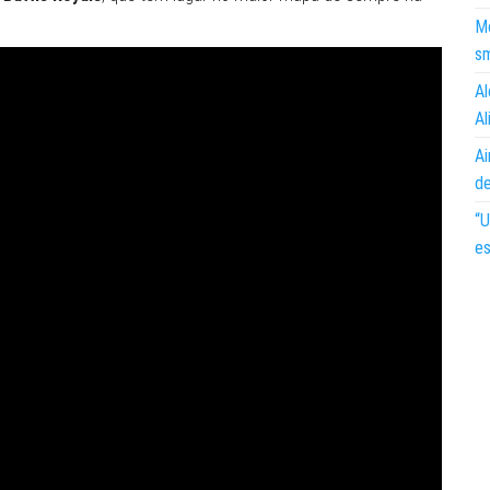
Mo
s
Al
Al
Ai
d
“U
es