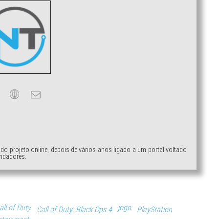
ndo projeto online, depois de vários anos ligado a um portal voltado
ndadores.
all of Duty
jogo
Call of Duty: Black Ops 4
PlayStation