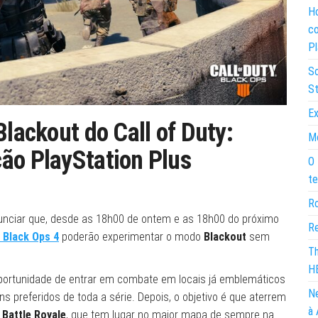
Ho
co
Pl
So
St
Ex
Blackout do Call of Duty:
Mo
ão PlayStation Plus
O 
te
Ro
unciar que, desde as 18h00 de ontem e as 18h00 do próximo
Re
: Black Ops 4
poderão experimentar o modo
Blackout
sem
Th
H
oportunidade de entrar em combate em locais já emblemáticos
Ne
s preferidos de toda a série. Depois, o objetivo é que aterrem
à 
a
Battle Royale
, que tem lugar no maior mapa de sempre na