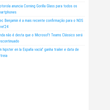
torola anuncia Corning Gorilla Glass para todos os
martphones
ec Benjamin é a mais recente confirmação para o NOS
ive’24
nda não é desta que o Microsoft Teams Clássico será
escontinuado
n hipster en la España vacía” ganha trailer e data de
treia