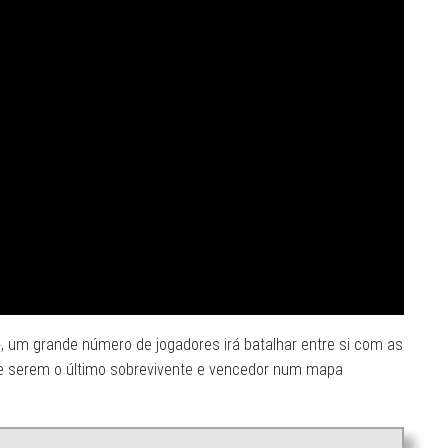
e
, um grande número de jogadores irá batalhar entre si com as
e serem o último sobrevivente e vencedor num mapa