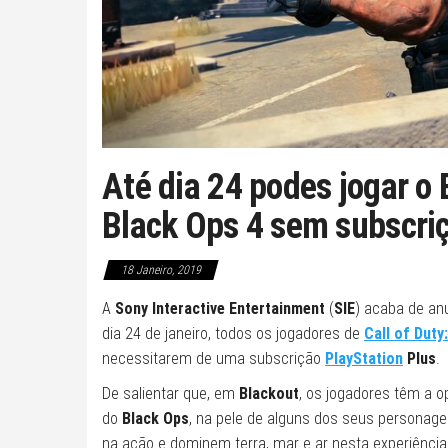
Até dia 24 podes jogar o 
Black Ops 4 sem subscriç
18 Janeiro, 2019
A
Sony Interactive Entertainment
(
SIE
) acaba de an
dia 24 de janeiro, todos os jogadores de
Call of Duty
necessitarem de uma subscrição
PlayStation
Plus
.
De salientar que, em
Blackout
, os jogadores têm a 
do
Black Ops
, na pele de alguns dos seus personagen
na ação e dominem terra, mar e ar nesta experiênci