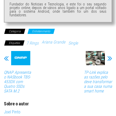
Fundador do Noticias e Tecnologia, e este foi o seu segundo
projeto online, depois de vários anos ligado a um portal voltado
para o sistema Android, onde também foi um dos seus
fundadores.
Categoria
Entretenimento
Ariana Grande
7 Rings
Single
Etiquetas
QNAP Apresenta
TP-Link explica
o NASbook TBS-
as razões pelo
453DX com
deve transformar
Quatro SSDs
a sua casa numa
SATA M.2
smart home
Sobre o autor
Joel Pinto