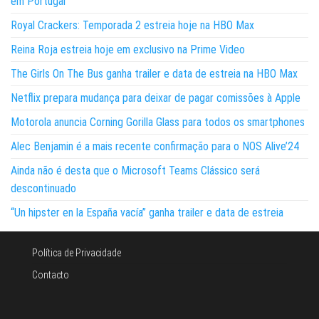
em Portugal
Royal Crackers: Temporada 2 estreia hoje na HBO Max
Reina Roja estreia hoje em exclusivo na Prime Video
The Girls On The Bus ganha trailer e data de estreia na HBO Max
Netflix prepara mudança para deixar de pagar comissões à Apple
Motorola anuncia Corning Gorilla Glass para todos os smartphones
Alec Benjamin é a mais recente confirmação para o NOS Alive’24
Ainda não é desta que o Microsoft Teams Clássico será
descontinuado
“Un hipster en la España vacía” ganha trailer e data de estreia
Política de Privacidade
Contacto