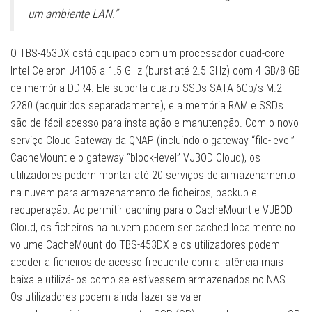
um ambiente LAN.”
O TBS-453DX está equipado com um processador quad-core
Intel Celeron J4105 a 1.5 GHz (burst até 2.5 GHz) com 4 GB/8 GB
de memória DDR4. Ele suporta quatro SSDs SATA 6Gb/s M.2
2280 (adquiridos separadamente), e a memória RAM e SSDs
são de fácil acesso para instalação e manutenção. Com o novo
serviço Cloud Gateway da QNAP (incluindo o gateway “file-level”
CacheMount e o gateway “block-level” VJBOD Cloud), os
utilizadores podem montar até 20 serviços de armazenamento
na nuvem para armazenamento de ficheiros, backup e
recuperação. Ao permitir caching para o CacheMount e VJBOD
Cloud, os ficheiros na nuvem podem ser cached localmente no
volume CacheMount do TBS-453DX e os utilizadores podem
aceder a ficheiros de acesso frequente com a latência mais
baixa e utilizá-los como se estivessem armazenados no NAS.
Os utilizadores podem ainda fazer-se valer