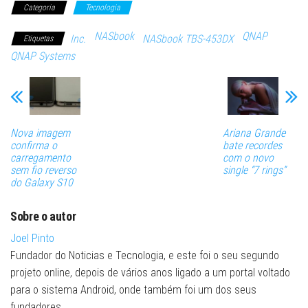
Categoria
Tecnologia
NASbook
QNAP
Inc.
NASbook TBS-453DX
Etiquetas
QNAP Systems
Nova imagem
Ariana Grande
confirma o
bate recordes
carregamento
com o novo
sem fio reverso
single “7 rings”
do Galaxy S10
Sobre o autor
Joel Pinto
Fundador do Noticias e Tecnologia, e este foi o seu segundo
projeto online, depois de vários anos ligado a um portal voltado
para o sistema Android, onde também foi um dos seus
fundadores.