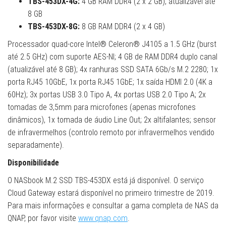
TBS-453DX-4G:
4 GB RAM DDR4 (2 x 2 GB), atualizável até
8 GB
TBS-453DX-8G:
8 GB RAM DDR4 (2 x 4 GB)
Processador quad-core Intel® Celeron® J4105 a 1.5 GHz (burst
até 2.5 GHz) com suporte AES-NI; 4 GB de RAM DDR4 duplo canal
(atualizável até 8 GB); 4x ranhuras SSD SATA 6Gb/s M.2 2280; 1x
porta RJ45 10GbE, 1x porta RJ45 1GbE; 1x saída HDMI 2.0 (4K a
60Hz); 3x portas USB 3.0 Tipo A, 4x portas USB 2.0 Tipo A; 2x
tomadas de 3,5mm para microfones (apenas microfones
dinâmicos), 1x tomada de áudio Line Out; 2x altifalantes; sensor
de infravermelhos (controlo remoto por infravermelhos vendido
separadamente).
Disponibilidade
O NASbook M.2 SSD TBS-453DX está já disponível. O serviço
Cloud Gateway estará disponível no primeiro trimestre de 2019.
Para mais informações e consultar a gama completa de NAS da
QNAP, por favor visite
www.qnap.com
.