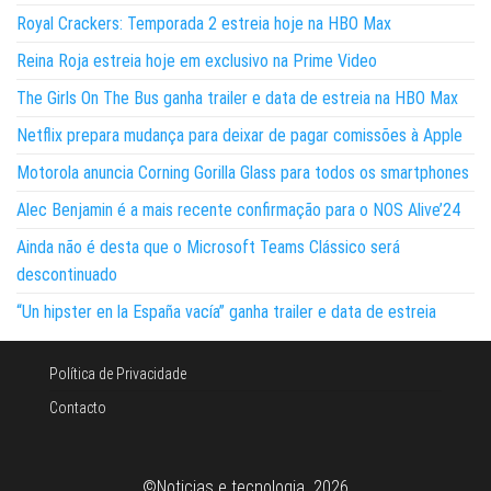
Royal Crackers: Temporada 2 estreia hoje na HBO Max
Reina Roja estreia hoje em exclusivo na Prime Video
The Girls On The Bus ganha trailer e data de estreia na HBO Max
Netflix prepara mudança para deixar de pagar comissões à Apple
Motorola anuncia Corning Gorilla Glass para todos os smartphones
Alec Benjamin é a mais recente confirmação para o NOS Alive’24
Ainda não é desta que o Microsoft Teams Clássico será
descontinuado
“Un hipster en la España vacía” ganha trailer e data de estreia
Política de Privacidade
Contacto
©Noticias e tecnologia 2026