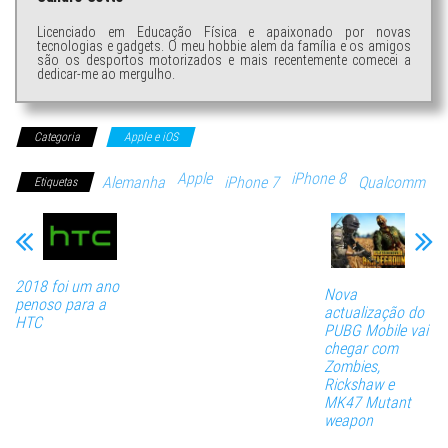
Licenciado em Educação Física e apaixonado por novas
tecnologias e gadgets. O meu hobbie alem da família e os amigos
são os desportos motorizados e mais recentemente comecei a
dedicar-me ao mergulho.
Categoria
Apple e iOS
Apple
iPhone 8
Alemanha
iPhone 7
Qualcomm
Etiquetas
2018 foi um ano
Nova
penoso para a
actualização do
HTC
PUBG Mobile vai
chegar com
Zombies,
Rickshaw e
MK47 Mutant
weapon