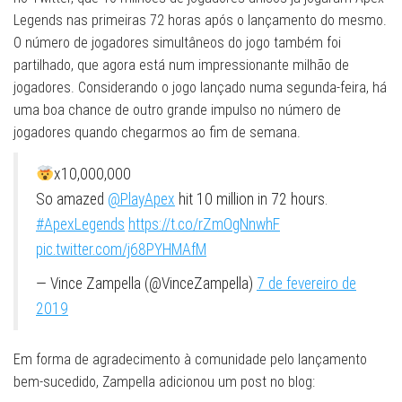
Legends nas primeiras 72 horas após o lançamento do mesmo.
O número de jogadores simultâneos do jogo também foi
partilhado, que agora está num impressionante milhão de
jogadores. Considerando o jogo lançado numa segunda-feira, há
uma boa chance de outro grande impulso no número de
jogadores quando chegarmos ao fim de semana.
x10,000,000
So amazed
@PlayApex
hit 10 million in 72 hours.
#ApexLegends
https://t.co/rZmOgNnwhF
pic.twitter.com/j68PYHMAfM
— Vince Zampella (@VinceZampella)
7 de fevereiro de
2019
Em forma de agradecimento à comunidade pelo lançamento
bem-sucedido, Zampella adicionou um post no blog: