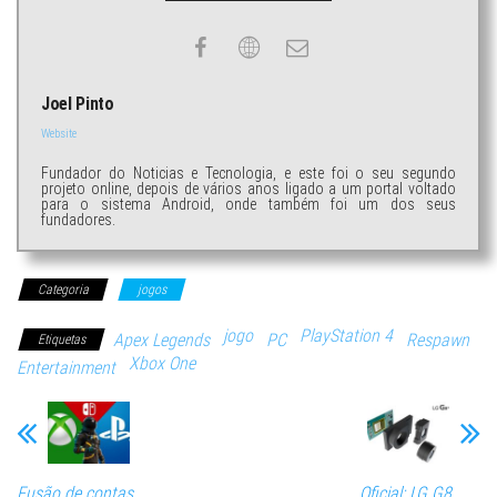
Joel Pinto
Website
Fundador do Noticias e Tecnologia, e este foi o seu segundo
projeto online, depois de vários anos ligado a um portal voltado
para o sistema Android, onde também foi um dos seus
fundadores.
Categoria
jogos
jogo
PlayStation 4
Apex Legends
PC
Respawn
Etiquetas
Xbox One
Entertainment
Fusão de contas
Oficial: LG G8