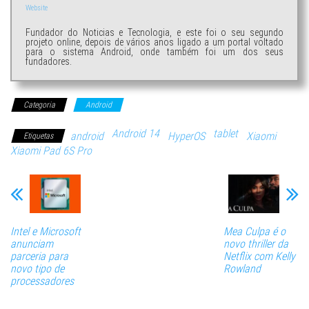
Website
Fundador do Noticias e Tecnologia, e este foi o seu segundo
projeto online, depois de vários anos ligado a um portal voltado
para o sistema Android, onde também foi um dos seus
fundadores.
Categoria
Android
Android 14
tablet
android
HyperOS
Xiaomi
Etiquetas
Xiaomi Pad 6S Pro
Intel e Microsoft
Mea Culpa é o
anunciam
novo thriller da
parceria para
Netflix com Kelly
novo tipo de
Rowland
processadores