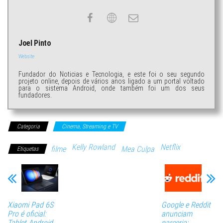
Joel Pinto
Website
Fundador do Noticias e Tecnologia, e este foi o seu segundo
projeto online, depois de vários anos ligado a um portal voltado
para o sistema Android, onde também foi um dos seus
fundadores.
Categoria
Cinema, Streaming e TV
Kelly Rowland
Netflix
filme
Mea Culpa
Etiquetas
Xiaomi Pad 6S
Google e Reddit
Pro é oficial:
anunciam
Tablet Android
parceria: