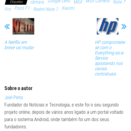
Google Lens
MIUI Camera
câmara
MIUI
Note 7
Etiquetas
Poco F1
Xiaomi
Pro
Redmi Note 7
A Netflix em
HP compromete-
breve vai mudar
se com o
Everything-as-a-
Service
apostando nos
canais
contratuais
Sobre o autor
Joel Pinto
Fundador do Noticias e Tecnologia, e este foi o seu segundo
projeto online, depois de vários anos ligado a um portal voltado
para o sistema Android, onde também foi um dos seus
fundadores.