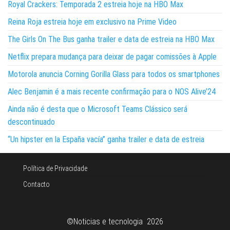
Royal Crackers: Temporada 2 estreia hoje na HBO Max
Reina Roja estreia hoje em exclusivo na Prime Video
The Girls On The Bus ganha trailer e data de estreia na HBO Max
Netflix prepara mudança para deixar de pagar comissões à Apple
Motorola anuncia Corning Gorilla Glass para todos os smartphones
Alec Benjamin é a mais recente confirmação para o NOS Alive’24
Ainda não é desta que o Microsoft Teams Clássico será
descontinuado
“Un hipster en la España vacía” ganha trailer e data de estreia
Política de Privacidade
Contacto
©Noticias e tecnologia 2026