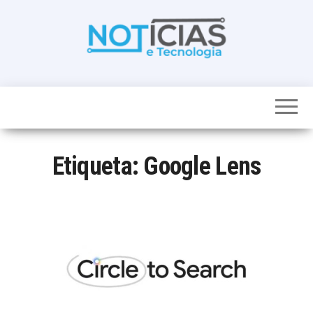
Skip
to
the
content
Noticias e
Tudo sobre
noticias de
Tecnologia
Tecnologia e
Entretenimento
num só lugar
Etiqueta:
Google Lens