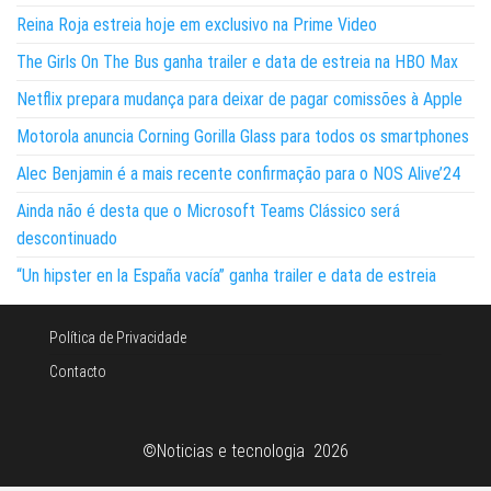
Reina Roja estreia hoje em exclusivo na Prime Video
The Girls On The Bus ganha trailer e data de estreia na HBO Max
Netflix prepara mudança para deixar de pagar comissões à Apple
Motorola anuncia Corning Gorilla Glass para todos os smartphones
Alec Benjamin é a mais recente confirmação para o NOS Alive’24
Ainda não é desta que o Microsoft Teams Clássico será
descontinuado
“Un hipster en la España vacía” ganha trailer e data de estreia
Política de Privacidade
Contacto
©Noticias e tecnologia 2026