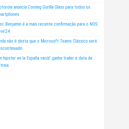
torola anuncia Corning Gorilla Glass para todos os
martphones
ec Benjamin é a mais recente confirmação para o NOS
ive’24
nda não é desta que o Microsoft Teams Clássico será
escontinuado
n hipster en la España vacía” ganha trailer e data de
treia