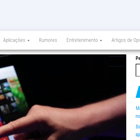
Aplicações
Rumores
Entretenimento
Artigos de Op
P
Ma
no
Ba
ap