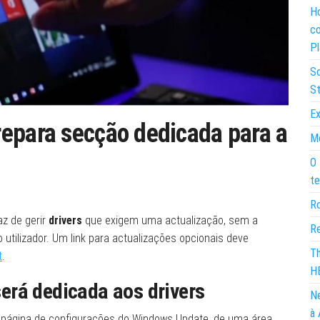
Ho
co
Pl
So
St
Ex
epara secção dedicada para a
Mo
O 
te
Ro
z de gerir
drivers
que exigem uma actualização, sem a
Re
 utilizador. Um link para actualizações opcionais deve
Th
t
.
H
erá dedicada aos drivers
Ne
à 
 página de configurações do Windows Update, de uma área