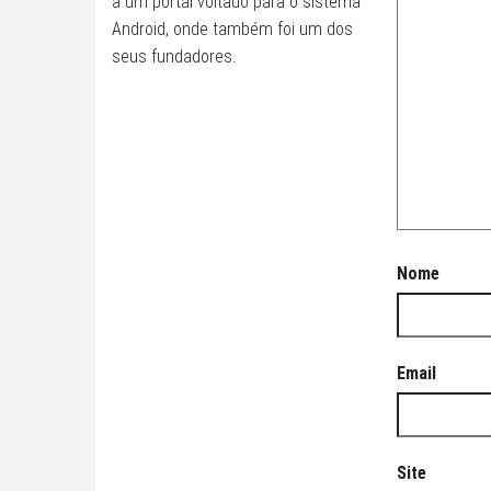
a um portal voltado para o sistema
Android, onde também foi um dos
seus fundadores.
Nome
Email
Site