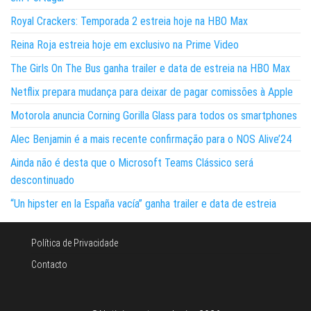
Royal Crackers: Temporada 2 estreia hoje na HBO Max
Reina Roja estreia hoje em exclusivo na Prime Video
The Girls On The Bus ganha trailer e data de estreia na HBO Max
Netflix prepara mudança para deixar de pagar comissões à Apple
Motorola anuncia Corning Gorilla Glass para todos os smartphones
Alec Benjamin é a mais recente confirmação para o NOS Alive’24
Ainda não é desta que o Microsoft Teams Clássico será
descontinuado
“Un hipster en la España vacía” ganha trailer e data de estreia
Política de Privacidade
Contacto