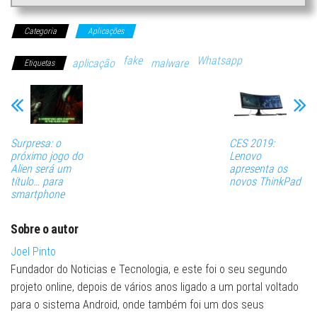
Categoria
Aplicações
fake
Whatsapp
aplicação
malware
Etiquetas
Surpresa: o
CES 2019:
próximo jogo do
Lenovo
Alien será um
apresenta os
título… para
novos ThinkPad
smartphone
Sobre o autor
Joel Pinto
Fundador do Noticias e Tecnologia, e este foi o seu segundo
projeto online, depois de vários anos ligado a um portal voltado
para o sistema Android, onde também foi um dos seus