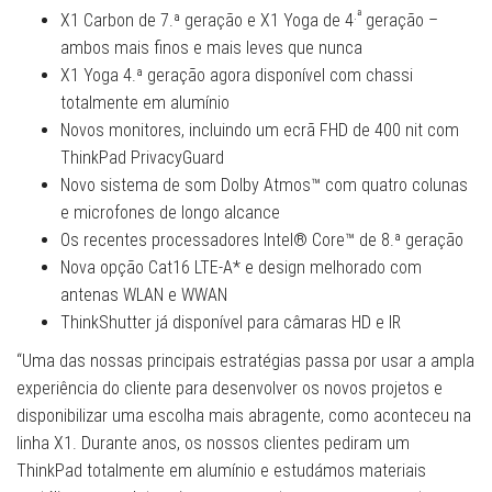
.ª
X1 Carbon de 7.ª geração e X1 Yoga de 4
geração –
ambos mais finos e mais leves que nunca
X1 Yoga 4.ª geração agora disponível com chassi
totalmente em alumínio
Novos monitores, incluindo um ecrã FHD de 400 nit com
ThinkPad PrivacyGuard
Novo sistema de som Dolby Atmos™ com quatro colunas
e microfones de longo alcance
Os recentes processadores Intel® Core™ de 8.ª geração
Nova opção Cat16 LTE-A* e design melhorado com
antenas WLAN e WWAN
ThinkShutter já disponível para câmaras HD e IR
“Uma das nossas principais estratégias passa por usar a ampla
experiência do cliente para desenvolver os novos projetos e
disponibilizar uma escolha mais abragente, como aconteceu na
linha X1. Durante anos, os nossos clientes pediram um
ThinkPad totalmente em alumínio e estudámos materiais