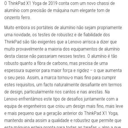
O ThinkPad X1 Yoga de 2019 conta com um novo chassi de
alumínio com precisão de máquina num elegante tom de
cinzento ferro.
Muito embora os portáteis de alumínio não sejam propriamente
uma novidade, os testes de robustez e de fiabilidade dos
ThinkPad são tão exigentes que a Lenovo arrisca a dizer que
muito provavelmente a maioria dos equipamentos de alumínio
desta classe não passariam nesses testes. O alumínio é tão
robusto quanto a fibra de carbono, mas precisa de uma
espessura superior para maior força e rigidez – o que aumenta
o seu peso. Assim, a marca tornou-o mais fino para cumprir
estes requisitos, um facto naturalmente desafiante em termos
de design, particularmente nos cantos e nas arestas. Na
Lenovo enfrentámos este tipo de desafios juntamente com a
equipa de engenheiros que criou um design mais fino, mais leve
e mais pequeno que a geração anterior do ThinkPad X1 Yoga,
mantendo ainda assim a qualidade e robustez que permite que
esta máquina esteja pronta para todas as tarefas – algo a que