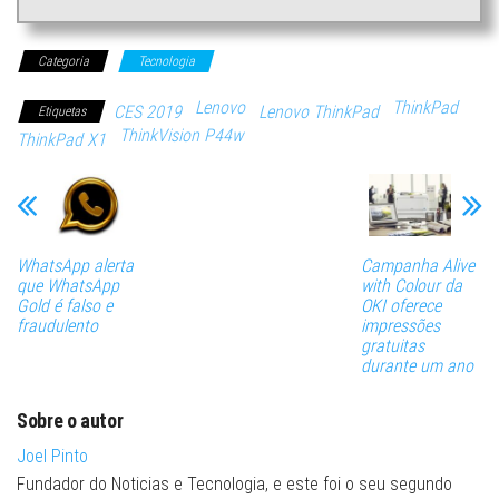
Categoria
Tecnologia
Lenovo
ThinkPad
CES 2019
Lenovo ThinkPad
Etiquetas
ThinkVision P44w
ThinkPad X1
WhatsApp alerta
Campanha Alive
que WhatsApp
with Colour da
Gold é falso e
OKI oferece
fraudulento
impressões
gratuitas
durante um ano
Sobre o autor
Joel Pinto
Fundador do Noticias e Tecnologia, e este foi o seu segundo