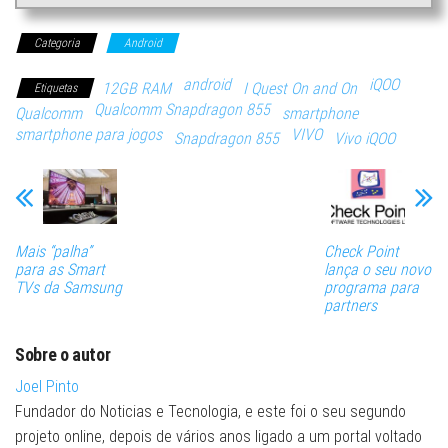
Categoria
Android
android
iQOO
12GB RAM
I Quest On and On
Etiquetas
Qualcomm Snapdragon 855
Qualcomm
smartphone
smartphone para jogos
VIVO
Snapdragon 855
Vivo iQOO
Mais “palha”
Check Point
para as Smart
lança o seu novo
TVs da Samsung
programa para
partners
Sobre o autor
Joel Pinto
Fundador do Noticias e Tecnologia, e este foi o seu segundo
projeto online, depois de vários anos ligado a um portal voltado