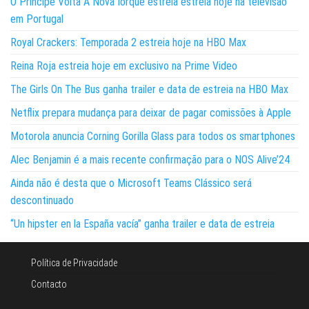
O Príncipe Volta A Nova Iorque estreia estreia hoje na televisão
em Portugal
Royal Crackers: Temporada 2 estreia hoje na HBO Max
Reina Roja estreia hoje em exclusivo na Prime Video
The Girls On The Bus ganha trailer e data de estreia na HBO Max
Netflix prepara mudança para deixar de pagar comissões à Apple
Motorola anuncia Corning Gorilla Glass para todos os smartphones
Alec Benjamin é a mais recente confirmação para o NOS Alive’24
Ainda não é desta que o Microsoft Teams Clássico será
descontinuado
“Un hipster en la España vacía” ganha trailer e data de estreia
Política de Privacidade
Contacto